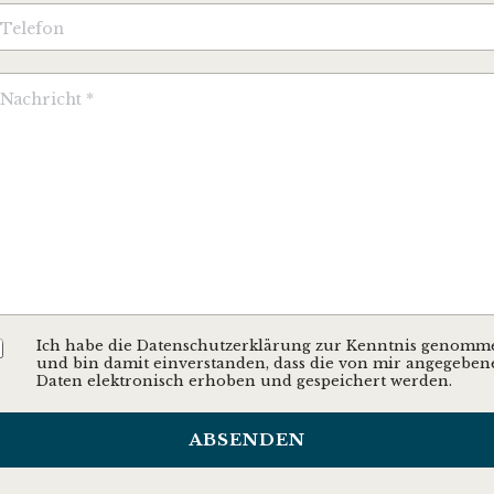
M
m
m
D
Ich habe die Datenschutzerklärung zur Kenntnis genomm
S
und bin damit einverstanden, dass die von mir angegeben
G
Daten elektronisch erhoben und gespeichert werden.
V
O
*
ABSENDEN
m
m