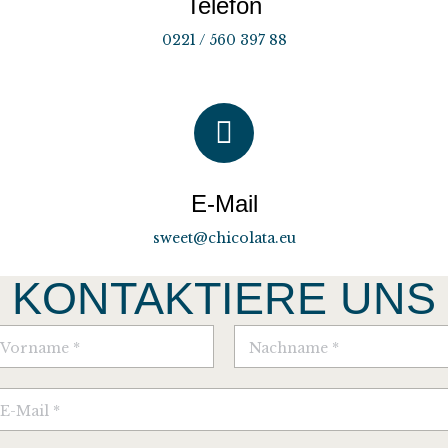
Telefon
0221 / 560 397 88
E-Mail
sweet@chicolata.eu
KONTAKTIERE UNS
N
a
m
e
orname
Nachname
*
M