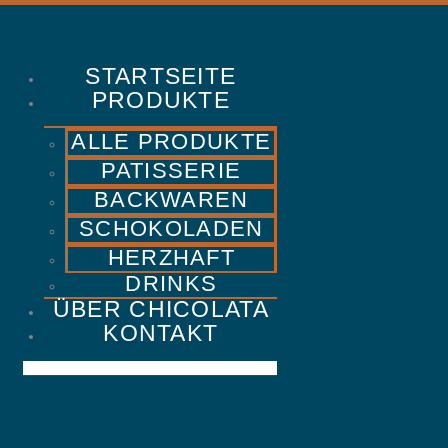
Chicolata
STARTSEITE
CHOCOLATE PARADISE
PRODUKTE
ALLE PRODUKTE
STARTSEITE
PATISSERIE
PRODUKTE
BACKWAREN
ÜBER CHICOLATA
SCHOKOLADEN
KONTAKT
HERZHAFT
DRINKS
ÜBER CHICOLATA
KONTAKT