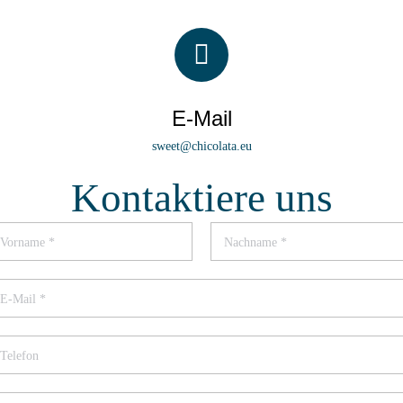
E-Mail
sweet@chicolata.eu
Kontaktiere uns
N
a
m
e
rname
Nachname
*